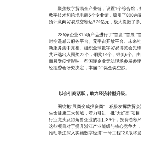
聚焦数字贸易全产业链，设置1个综合馆，
数字技术和跨境电商6个专业馆，吸引了800余
预计意向贸易成交额达374亿元，极大提振了
286家企业315项产品进行了“首发”“首展
时空遥感云服务平台、元宇宙开放平台、未来
新服务集中亮相。组织全球数字贸易博览会先锋
共评选出入围奖22个，铜奖14个，银奖6个。
而且受疫情影响一些国际企业无法现场参展参评
经组委会研究决定，本届DT奖金奖空缺。
以会引商活跃，助力经济转型升级。
围绕把“展商变成投资商”，积极发挥数贸会
生命健康三大领域，着力引进一批“大好高”项目
行业龙头及独角兽企业的项目89个，投资总额约
这些项目对于提升浙江产业能级与核心竞争力
推动浙江深入实施数字经济“一号工程”2.0版将